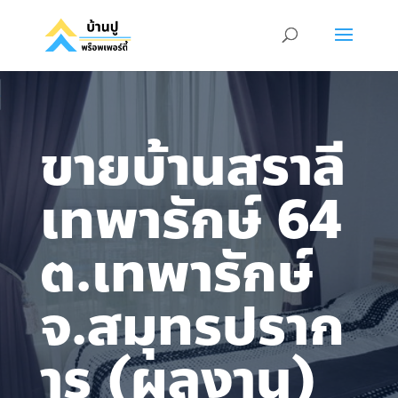
ขายบ้านสราลี
เทพารักษ์ 64
ต.เทพารักษ์
จ.สมุทรปราก
าร (ผลงาน)